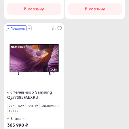
В корзину
В корзину
+ Подарок
4K телевизор Samsung
QE77S85FAEXRU
77"
16:9
120 Hz
3840×2160
OLED
В наличии
365 990 ₽