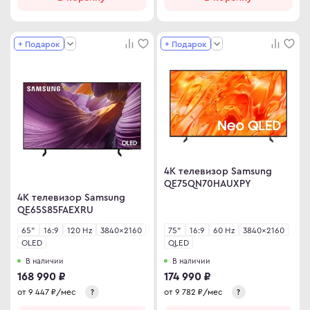
+ Подарок
+ Подарок
4K телевизор Samsung
QE75QN70HAUXPY
4K телевизор Samsung
QE65S85FAEXRU
65"
16:9
120 Hz
3840×2160
75"
16:9
60 Hz
3840×2160
OLED
QLED
В наличии
В наличии
168 990 ₽
174 990 ₽
от
9 447
₽/мес
от
9 782
₽/мес
?
?