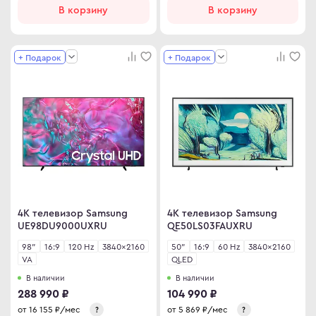
В корзину
В корзину
+ Подарок
+ Подарок
4K телевизор Samsung
4K телевизор Samsung
UE98DU9000UXRU
QE50LS03FAUXRU
98"
16:9
120 Hz
3840×2160
50"
16:9
60 Hz
3840×2160
VA
QLED
В наличии
В наличии
288 990 ₽
104 990 ₽
от
16 155
₽/мес
от
5 869
₽/мес
?
?