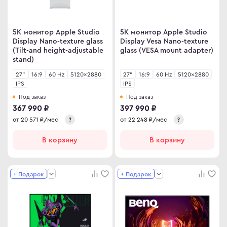
иторы OLED
ma
овые телевизоры
ovo
5K монитор Apple Studio
5K монитор Apple Studio
Display Nano-texture glass
Display Vesa Nano-texture
(Tilt-and height-adjustable
glass (VESA mount adapter)
D
stand)
R
C
27"
16:9
60 Hz
5120×2880
27"
16:9
60 Hz
5120×2880
IPS
IPS
C
Под заказ
Под заказ
D
ips
367 990 ₽
397 990 ₽
er
от
20 571
₽/мес
от
22 248
₽/мес
?
?
Гц
sung
В корзину
В корзину
Гц
rp
Гц
y
+ Подарок
+ Подарок
rt телевизоры
YNC
r
an Army
C
wsonic