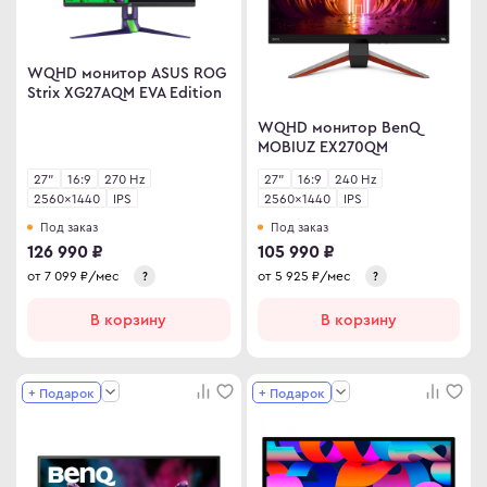
en
omi
le
 товары
WQHD монитор ASUS ROG
ock
 дизайнера
Strix XG27AQM EVA Edition
S
овые Телевизоры
WQHD монитор BenQ
MOBIUZ EX270QM
Q
сные мониторы
27"
16:9
270 Hz
27"
16:9
240 Hz
ler Master
версальные мониторы
2560×1440
IPS
2560×1440
IPS
air
нка
Под заказ
Под заказ
126 990 ₽
105 990 ₽
L
от
7 099
₽/мес
от
5 925
₽/мес
?
?
MA
MA PRO
В корзину
В корзину
abyte
+ Подарок
+ Подарок
NG
WEI