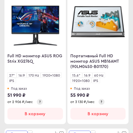
omi
 дизайнера
сные мониторы
версальные мониторы
тавка
ен и возврат
Full HD монитор ASUS ROG
Портативный Full HD
Strix XG276Q
монитор ASUS MB16AMT
ости
(90LM04S0-B01170)
ата частями
27"
16:9
170 Hz
1920×1080
15.6"
16:9
60 Hz
 сделать заказ
IPS
1920×1080
IPS
Под заказ
Под заказ
51 990 ₽
55 990 ₽
от
2 906
₽/мес
от
3 130
₽/мес
?
?
В корзину
В корзину