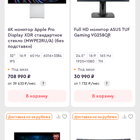
6K монитор Apple Pro
Full HD монитор ASUS TUF
Display XDR стандартное
Gaming VG258QR
стекло (MWPE2RU/A) (без
подставки)
32"
16:9
60 Hz
6016×3384
24.5"
16:9
165 Hz
IPS
1920×1080
TN
Под заказ
Под заказ
708 990 ₽
30 990 ₽
от
39 633
₽/мес
от
1 732
₽/мес
?
?
В корзину
В корзину
Доставка из-за рубежа
Доставка из-за рубежа