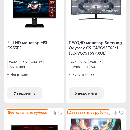
Full HD монитор MSI
DWQHD монитор Samsung
G253PF
Odyssey G9 C49G95TSSM
(LC49G95TSSMXUE)
24.5"
16:9
380 Hz
49"
32:9
240 Hz
1920×1080
IPS
5120×1440
VA
Нет в наличии
Нет в наличии
Уведомить
Уведомить
Доставка из-за рубежа
Доставка из-за рубежа