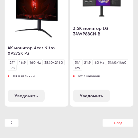
3.5K монитор LG
34WP88CN-B
4K монитор Acer Nitro
XV275K P3
27"
16:9
160 Hz
3840×2160
34"
21:9
60 Hz
3440×1440
IPS
IPS
Нет в наличии
Нет в наличии
Уведомить
Уведомить
След