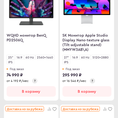
ma
ovo
WQHD монитор BenQ
5K Монитор Apple Studio
C
PD2506Q
Display Nano-texture glass
(Tilt-adjustable stand)
C
(MMYW3AB\A)
ips
25"
16:9
60 Hz
2560×1440
27"
16:9
60 Hz
5120×2880
er
IPS
IPS
Под заказ
Под заказ
sung
74 990 ₽
295 990 ₽
rp
от
4 192
₽/мес
от
16 546
₽/мес
?
?
y
В корзину
В корзину
an Army
Доставка из-за рубежа
Доставка из-за рубежа
wsonic