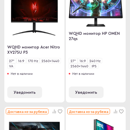
WQHD монитор HP OMEN
27qs
WQHD монитор Acer Nitro
XV275U P3
27"
16:9
170 Hz
2560×1440
27"
16:9
240 Hz
VA
2560×1440
IPS
Нет в наличии
Нет в наличии
Уведомить
Уведомить
Доставка из-за рубежа
Доставка из-за рубежа