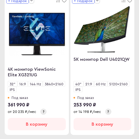
+ Подарок
+ Подарок
5K монитор Dell U4021QW
4K монитор ViewSonic
Elite XG321UG
32"
16:9
144 Hz
3840×2160
40"
21:9
60 Hz
5120×2160
IPS
IPS
Под заказ
Под заказ
361 990 ₽
253 990 ₽
от
20 235
₽/мес
от
14 198
₽/мес
?
?
В корзину
В корзину