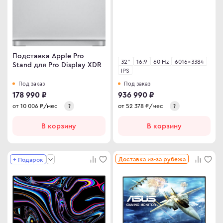
Подставка Apple Pro
32"
16:9
60 Hz
6016×3384
Stand для Pro Display XDR
IPS
Под заказ
Под заказ
178 990 ₽
936 990 ₽
от
10 006
₽/мес
от
52 378
₽/мес
?
?
В корзину
В корзину
Доставка из-за рубежа
+ Подарок