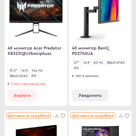
4K монитор Acer Predator
4K монитор BenQ
XB323QKLVbmiiphuzx
PD2706UA
27"
16:9
60 Hz
3840×2160
IPS
31.5"
16:9
144 Hz
3840×2160
IPS
Нет в наличии
Снят с производства
Аналоги
Уведомить
Доставка из-за рубежа
Доставка из-за рубежа