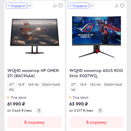
+ Подарок
+ Подарок
WQHD монитор HP OMEN
WQHD монитор ASUS ROG
27i (8AC94AA)
Strix XG27WQ
27"
16:9
165 Hz
2560×1440
27"
16:9
165 Hz
2560×1440
IPS
VA
Под заказ
Под заказ
61 990 ₽
63 990 ₽
от
3 465
₽/мес
от
3 577
₽/мес
?
?
В корзину
В корзину