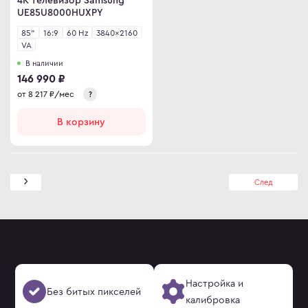
UE85U8000HUXPY
85"
16:9
60 Hz
3840×2160
VA
В наличии
146 990 ₽
от
8 217
₽/мес
?
В корзину
След
Настройка и
Без битых пикселей
калибровка