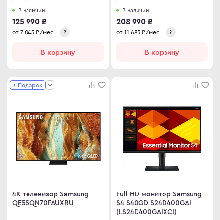
В наличии
В наличии
125 990 ₽
208 990 ₽
от
7 043
₽/мес
от
11 683
₽/мес
?
?
В корзину
В корзину
+ Подарок
4K телевизор Samsung
Full HD монитор Samsung
QE55QN70FAUXRU
S4 S40GD S24D400GAI
(LS24D400GAIXCI)