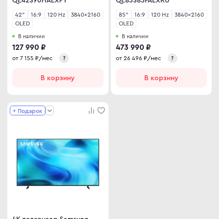
42"
16:9
120 Hz
3840×2160
85"
16:9
120 Hz
3840×2160
OLED
OLED
В наличии
В наличии
127 990 ₽
473 990 ₽
от
7 155
₽/мес
от
26 496
₽/мес
?
?
В корзину
В корзину
+ Подарок
4K телевизор Samsung