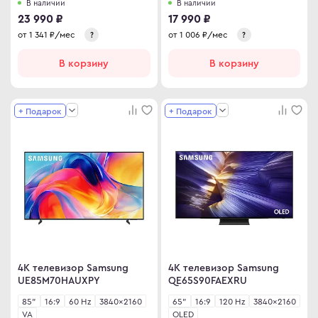
В наличии
В наличии
omi
23 990 ₽
17 990 ₽
от
1 341
₽/мес
от
1 006
₽/мес
?
?
 дизайнера
сные мониторы
В корзину
В корзину
версальные мониторы
тавка
+ Подарок
+ Подарок
ен и возврат
ости
ата частями
 сделать заказ
4K телевизор Samsung
4K телевизор Samsung
UE85M70HAUXPY
QE65S90FAEXRU
85"
16:9
60 Hz
3840×2160
65"
16:9
120 Hz
3840×2160
VA
OLED