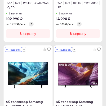
55"
16:9
120 Hz
3840×2160
24"
16:9
100 Hz
1920×1080
QLED
IPS
В наличии
В наличии
102 990 ₽
14 990 ₽
от
5 757
₽/мес
от
838
₽/мес
?
?
В корзину
В корзину
+ Подарок
+ Подарок
4K телевизор Samsung
4K телевизор Samsung
QE42S90HAEXPY
QE83S85FAEXRU