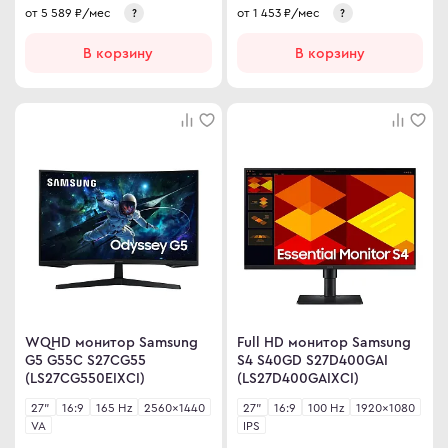
от
5 589
₽/мес
от
1 453
₽/мес
?
?
ma
В корзину
В корзину
ovo
C
C
ips
er
sung
rp
y
WQHD монитор Samsung
Full HD монитор Samsung
G5 G55C S27CG55
S4 S40GD S27D400GAI
(LS27CG550EIXCI)
(LS27D400GAIXCI)
27"
16:9
165 Hz
2560×1440
27"
16:9
100 Hz
1920×1080
an Army
VA
IPS
wsonic