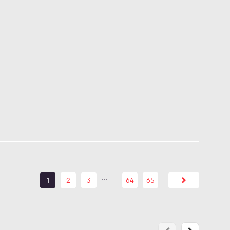
...
1
2
3
64
65