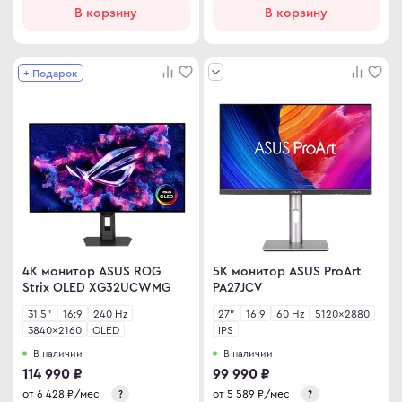
В корзину
В корзину
+ Подарок
4K монитор ASUS ROG
5K монитор ASUS ProArt
Strix OLED XG32UCWMG
PA27JCV
31.5"
16:9
240 Hz
27"
16:9
60 Hz
5120×2880
3840×2160
OLED
IPS
В наличии
В наличии
114 990 ₽
99 990 ₽
от
6 428
₽/мес
от
5 589
₽/мес
?
?