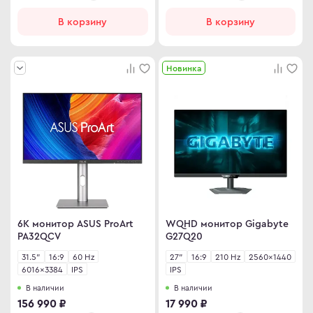
В корзину
В корзину
Новинка
6K монитор ASUS ProArt
WQHD монитор Gigabyte
PA32QCV
G27Q20
31.5"
16:9
60 Hz
27"
16:9
210 Hz
2560×1440
6016×3384
IPS
IPS
В наличии
В наличии
156 990 ₽
17 990 ₽