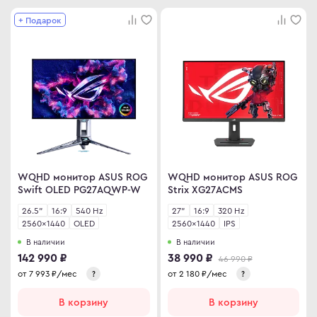
ma
+ Подарок
ovo
C
C
ips
er
WQHD монитор ASUS ROG
WQHD монитор ASUS ROG
sung
Swift OLED PG27AQWP-W
Strix XG27ACMS
rp
26.5"
16:9
540 Hz
27"
16:9
320 Hz
2560×1440
OLED
2560×1440
IPS
y
В наличии
В наличии
142 990 ₽
38 990 ₽
46 990 ₽
от
7 993
₽/мес
от
2 180
₽/мес
?
?
an Army
В корзину
В корзину
wsonic