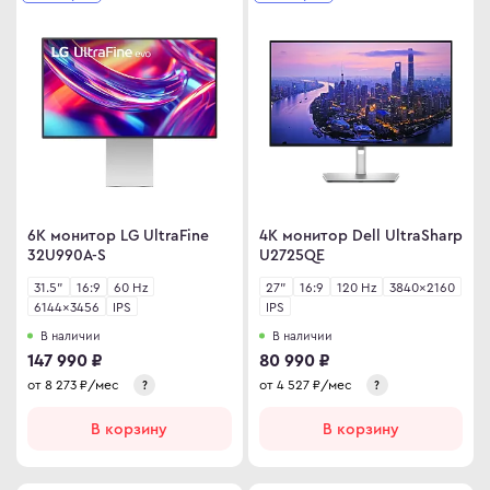
иторы OLED
ma
овые телевизоры
ovo
D
R
C
C
D
ips
6K монитор LG UltraFine
4K монитор Dell UltraSharp
er
32U990A-S
U2725QE
Гц
sung
31.5"
16:9
60 Hz
27"
16:9
120 Hz
3840×2160
6144×3456
IPS
IPS
Гц
rp
В наличии
В наличии
Гц
y
147 990 ₽
80 990 ₽
rt телевизоры
от
8 273
₽/мес
от
4 527
₽/мес
?
?
YNC
В корзину
В корзину
r
an Army
C
wsonic