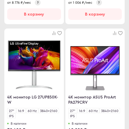
от
8 776
₽/мес
от
1 006
₽/мес
?
?
В корзину
В корзину
4K монитор LG 27UP850K-
4K монитор ASUS ProArt
W
PA279CRV
27"
16:9
60 Hz
3840×2160
27"
16:9
60 Hz
3840×2160
IPS
IPS
В наличии
В наличии