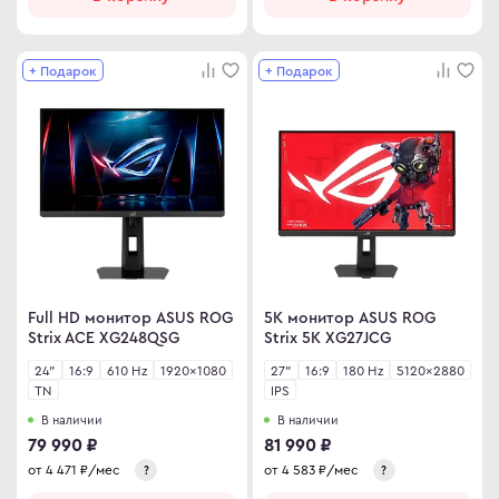
+ Подарок
+ Подарок
Full HD монитор ASUS ROG
5K монитор ASUS ROG
Strix ACE XG248QSG
Strix 5K XG27JCG
24"
16:9
610 Hz
1920×1080
27"
16:9
180 Hz
5120×2880
TN
IPS
В наличии
В наличии
79 990 ₽
81 990 ₽
от
4 471
₽/мес
от
4 583
₽/мес
?
?