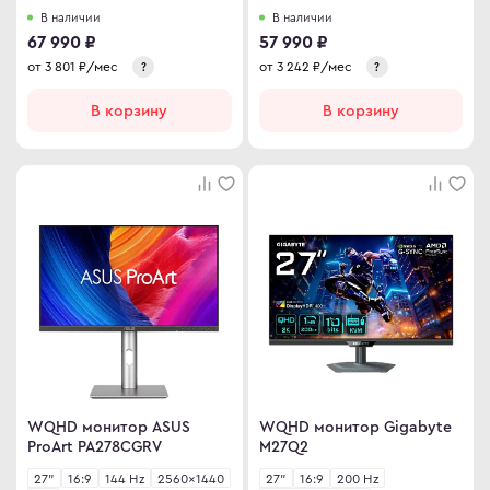
В наличии
В наличии
67 990 ₽
57 990 ₽
от
3 801
₽/мес
от
3 242
₽/мес
?
?
В корзину
В корзину
WQHD монитор ASUS
WQHD монитор Gigabyte
ProArt PA278CGRV
M27Q2
27"
16:9
144 Hz
2560×1440
27"
16:9
200 Hz