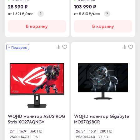
28 990 ₽
103 990 ₽
от
1 621
₽/мес
от
5 813
₽/мес
?
?
В корзину
В корзину
+ Подарок
WQHD монитор ASUS ROG
WQHD монитор Gigabyte
Strix XG27AQNGV
MO27Q28GR
27"
16:9
360 Hz
26.5"
16:9
280 Hz
2560×1440
IPS
2560×1440
OLED