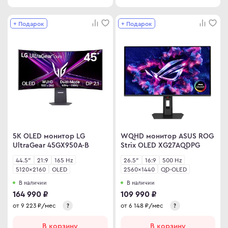
omi
+ Подарок
+ Подарок
 дизайнера
сные мониторы
версальные мониторы
тавка
ен и возврат
ости
ата частями
 сделать заказ
5K OLED монитор LG
WQHD монитор ASUS ROG
UltraGear 45GX950A-B
Strix OLED XG27AQDPG
44.5"
21:9
165 Hz
26.5"
16:9
500 Hz
5120×2160
OLED
2560×1440
QD-OLED
В наличии
В наличии
164 990 ₽
109 990 ₽
от
9 223
₽/мес
от
6 148
₽/мес
?
?
В корзину
В корзину