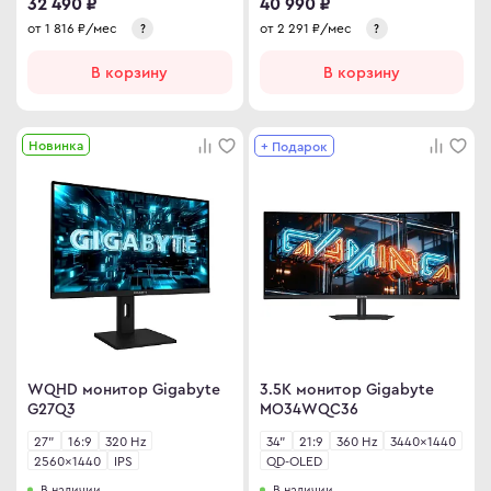
32 490 ₽
40 990 ₽
от
1 816
₽/мес
от
2 291
₽/мес
?
?
В корзину
В корзину
Новинка
+ Подарок
WQHD монитор Gigabyte
3.5K монитор Gigabyte
G27Q3
MO34WQC36
27"
16:9
320 Hz
34"
21:9
360 Hz
3440×1440
2560×1440
IPS
QD-OLED
В наличии
В наличии