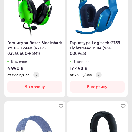
ma
ovo
Гарнитура Razer Blackshark
Гарнитура Logitech G733
C
V2 X - Green (RZ04-
Lightspeed Blue (981-
C
03240600-R3M1)
000943)
ips
В наличии
В наличии
4 990 ₽
17 490 ₽
er
от
279
₽/мес
от
978
₽/мес
?
?
sung
В корзину
В корзину
rp
y
an Army
wsonic