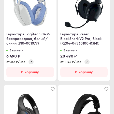
omi
 дизайнера
сные мониторы
версальные мониторы
Гарнитура Logitech G435
Гарнитура Razer
тавка
беспроводная, белый/
BlackShark V2 Pro, Black
синий (981-001077)
(RZ04-04530100-R3M1)
ен и возврат
В наличии
В наличии
ости
6 490 ₽
20 490 ₽
ата частями
от
363
₽/мес
от
1 145
₽/мес
?
?
 сделать заказ
В корзину
В корзину