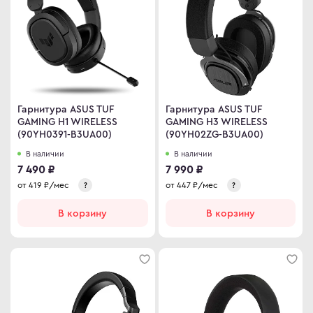
иторы OLED
ma
овые телевизоры
ovo
D
R
C
Гарнитура ASUS TUF
Гарнитура ASUS TUF
C
GAMING H1 WIRELESS
GAMING H3 WIRELESS
(90YH0391-B3UA00)
(90YH02ZG-B3UA00)
D
ips
В наличии
В наличии
er
7 490 ₽
7 990 ₽
Гц
sung
от
419
₽/мес
от
447
₽/мес
?
?
Гц
rp
В корзину
В корзину
Гц
y
rt телевизоры
YNC
r
an Army
C
wsonic