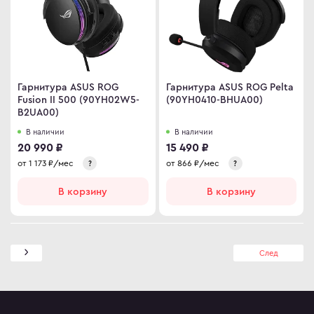
Гарнитура ASUS ROG
Гарнитура ASUS ROG Pelta
Fusion II 500 (90YH02W5-
(90YH0410-BHUA00)
B2UA00)
В наличии
В наличии
20 990 ₽
15 490 ₽
от
1 173
₽/мес
от
866
₽/мес
?
?
В корзину
В корзину
След