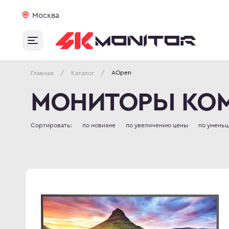
Москва
AOpen
/
/
Главная
Каталог
МОНИТОРЫ КОМ
Сортировать:
по новизне
по увеличению цены
по умень