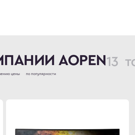
13 т
ПАНИИ AOPEN
шению цены
по популярности