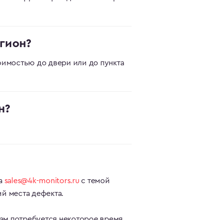
гион?
имостью до двери или до пункта
н?
а
sales@4k-monitors.ru
с темой
й места дефекта.
Нам потребуется некоторое время