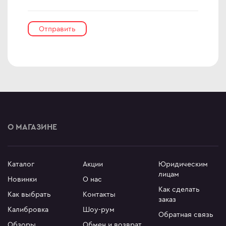
иторы OLED
ma
овые телевизоры
ovo
Отправить
D
R
C
C
D
ips
er
О МАГАЗИНЕ
Гц
sung
Гц
rp
Гц
y
Каталог
Акции
Юридическим
лицам
rt телевизоры
Новинки
О нас
Как сделать
YNC
Как выбрать
Контакты
заказ
r
an Army
Калибровка
Шоу-рум
Обратная связь
C
wsonic
Обзоры
Обмен и возврат