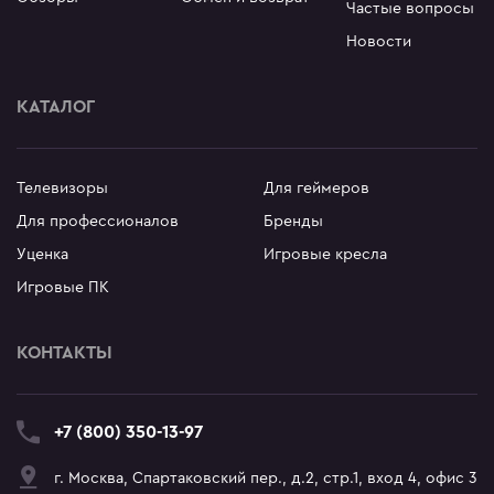
Частые вопросы
en
omi
Новости
le
 товары
ock
 дизайнера
КАТАЛОГ
S
овые Телевизоры
Q
сные мониторы
Телевизоры
Для геймеров
ler Master
версальные мониторы
Для профессионалов
Бренды
air
нка
Уценка
Игровые кресла
L
Игровые ПК
MA
MA PRO
КОНТАКТЫ
abyte
NG
+7 (800) 350-13-97
г. Москва, Спартаковский пер., д.2, стр.1, вход 4, офис 3
WEI