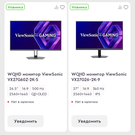
ma
Новинка
Новинка
ovo
C
C
ips
er
WQHD монитор ViewSonic
WQHD монитор ViewSonic
VX27G60Z-2K-5
VX27G26-2K-9
sung
26.5"
16:9
500 Hz
27"
16:9
340 Hz
rp
2560×1440
QD-OLED
2560×1440
IPS
y
Нет в наличии
Нет в наличии
Уведомить
Уведомить
an Army
wsonic