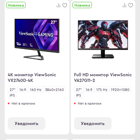
Новинка
Новинка
4K монитор ViewSonic
Full HD монитор ViewSonic
VX2740D-4K
VA27G11-2
27"
16:9
160 Hz
3840×2160
27"
16:9
175 Hz
1920×1080
IPS
IPS
Нет в наличии
Нет в наличии
Уведомить
Уведомить