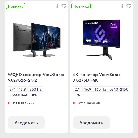
Новинка
Новинка
omi
 дизайнера
сные мониторы
версальные мониторы
тавка
ен и возврат
ости
ата частями
WQHD монитор ViewSonic
4K монитор ViewSonic
VX27G26-2К-2
XG275D1-4K
 сделать заказ
27"
16:9
260 Hz
27"
16:9
160 Hz
3840×2160
2560×1440
IPS
IPS
Нет в наличии
Нет в наличии
Уведомить
Уведомить