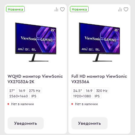
иторы OLED
ma
Новинка
Новинка
овые телевизоры
ovo
D
R
C
C
D
ips
er
WQHD монитор ViewSonic
Full HD монитор ViewSonic
Гц
sung
VX27G32A-2K
VX2536A
Гц
rp
27"
16:9
275 Hz
24.5"
16:9
320 Hz
2560×1440
IPS
1920×1080
IPS
Гц
y
Нет в наличии
Нет в наличии
rt телевизоры
YNC
Уведомить
Уведомить
r
an Army
C
wsonic