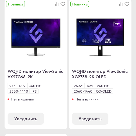
Новинка
Новинка
WQHD монитор ViewSonic
WQHD монитор ViewSonic
VX27G66-2K
XG2738-2K-OLED
27"
16:9
340 Hz
26.5"
16:9
240 Hz
2560×1440
IPS
2560×1440
QD-OLED
Нет в наличии
Нет в наличии
Уведомить
Уведомить