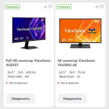
en
omi
Новинка
Новинка
le
 товары
ock
 дизайнера
S
овые Телевизоры
Q
сные мониторы
ler Master
версальные мониторы
air
нка
L
Full HD монитор ViewSonic
4K монитор ViewSonic
MA
XG2537
VX4381U-4K
MA PRO
24.5"
16:9
420 Hz
42.5"
16:9
75 Hz
1920×1080
IPS
3840×2160
VA
Нет в наличии
Нет в наличии
abyte
NG
Уведомить
Уведомить
WEI