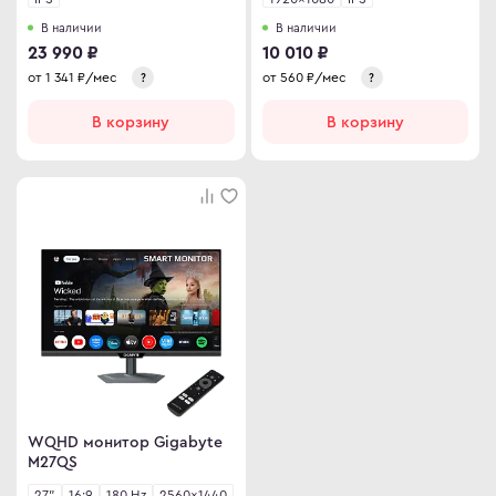
В наличии
В наличии
23 990 ₽
10 010 ₽
от
1 341
₽/мес
от
560
₽/мес
?
?
В корзину
В корзину
WQHD монитор Gigabyte
M27QS
27"
16:9
180 Hz
2560×1440