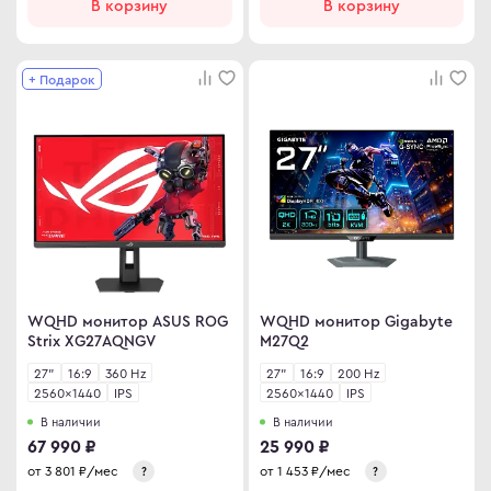
В корзину
В корзину
en
omi
le
 товары
+ Подарок
ock
 дизайнера
S
овые Телевизоры
Q
сные мониторы
ler Master
версальные мониторы
air
нка
L
MA
MA PRO
WQHD монитор ASUS ROG
WQHD монитор Gigabyte
Strix XG27AQNGV
M27Q2
27"
16:9
360 Hz
27"
16:9
200 Hz
abyte
2560×1440
IPS
2560×1440
IPS
NG
В наличии
В наличии
67 990 ₽
25 990 ₽
от
3 801
₽/мес
от
1 453
₽/мес
?
?
WEI