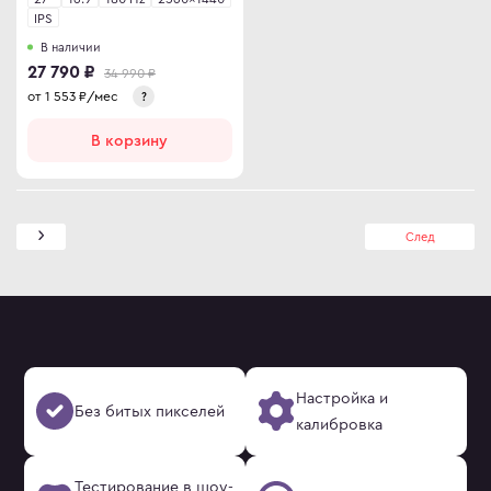
IPS
В наличии
27 790 ₽
34 990 ₽
от
1 553
₽/мес
?
В корзину
След
Настройка и
Без битых пикселей
калибровка
Тестирование в шоу-