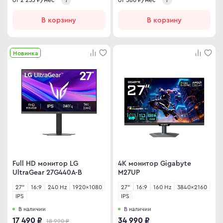
omi
В корзину
В корзину
 дизайнера
сные мониторы
Новинка
версальные мониторы
тавка
ен и возврат
ости
ата частями
 сделать заказ
Full HD монитор LG
4K монитор Gigabyte
UltraGear 27G440A-B
M27UP
27"
16:9
240 Hz
1920×1080
27"
16:9
160 Hz
3840×2160
IPS
IPS
В наличии
В наличии
17 490 ₽
34 990 ₽
18 990 ₽