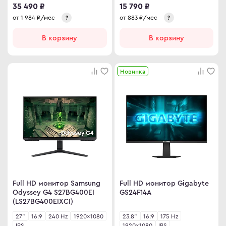
35 490 ₽
15 790 ₽
от
1 984
₽/мес
от
883
₽/мес
?
?
В корзину
В корзину
Новинка
Full HD монитор Samsung
Full HD монитор Gigabyte
Odyssey G4 S27BG400EI
GS24F14A
(LS27BG400EIXCI)
27"
16:9
240 Hz
1920×1080
23.8"
16:9
175 Hz
IPS
1920×1080
IPS