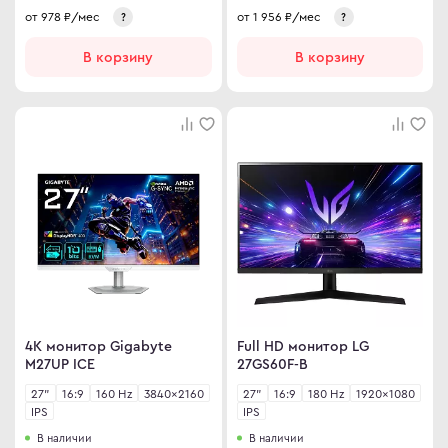
от
978
₽/мес
от
1 956
₽/мес
?
?
В корзину
В корзину
4K монитор Gigabyte
Full HD монитор LG
M27UP ICE
27GS60F-B
27"
16:9
160 Hz
3840×2160
27"
16:9
180 Hz
1920×1080
IPS
IPS
В наличии
В наличии