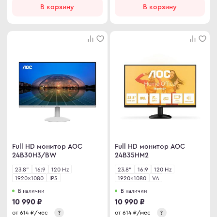
В корзину
В корзину
Full HD монитор AOC
Full HD монитор AOC
24B30H3/BW
24B35HM2
23.8"
16:9
120 Hz
23.8"
16:9
120 Hz
1920×1080
IPS
1920×1080
VA
В наличии
В наличии
10 990 ₽
10 990 ₽
от
614
₽/мес
от
614
₽/мес
?
?