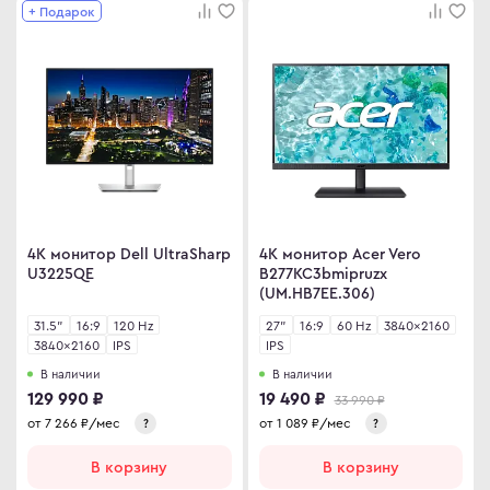
+ Подарок
ma
ovo
C
C
ips
4K монитор Dell UltraSharp
4K монитор Acer Vero
er
U3225QE
B277KC3bmipruzx
sung
(UM.HB7EE.306)
rp
31.5"
16:9
120 Hz
27"
16:9
60 Hz
3840×2160
3840×2160
IPS
IPS
y
В наличии
В наличии
129 990 ₽
19 490 ₽
33 990 ₽
от
7 266
₽/мес
от
1 089
₽/мес
?
?
an Army
В корзину
В корзину
wsonic