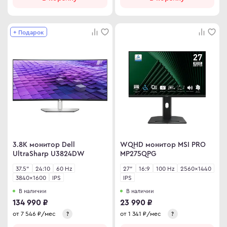
+ Подарок
3.8K монитор Dell
WQHD монитор MSI PRO
UltraSharp U3824DW
MP275QPG
37.5"
24:10
60 Hz
27"
16:9
100 Hz
2560×1440
3840×1600
IPS
IPS
В наличии
В наличии
134 990 ₽
23 990 ₽
от
7 546
₽/мес
от
1 341
₽/мес
?
?