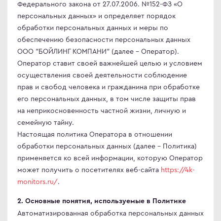
Федерального закона от 27.07.2006. №152-ФЗ «О
иторы с NVIDIA G-SYNC
en
персональных данных» и определяет порядок
лик 3 - 8 мс
le
обработки персональных данных и меры по
+ 1ms
ock
обеспечению безопасности персональных данных
ООО "БОЙЛИНГ КОМПАНИ" (далее – Оператор).
лик меньше 3 мс
S
Оператор ставит своей важнейшей целью и условием
лик меньше 2 мс
Q
осуществления своей деятельности соблюдение
QD-OLED
ler Master
прав и свобод человека и гражданина при обработке
овые OLED-мониторы
air
его персональных данных, в том числе защиты прав
на неприкосновенность частной жизни, личную и
иторы Type-C
L
семейную тайну.
иторы 360 Гц
MA
Настоящая политика Оператора в отношении
иторы 240 Гц
MA PRO
обработки персональных данных (далее – Политика)
фессиональные портативные
применяется ко всей информации, которую Оператор
может получить о посетителях веб-сайта
https://4k-
иторы Type-C
abyte
monitors.ru/
.
LED
NG
иторы Apple
2. Основные понятия, используемые в Политике
Автоматизированная обработка персональных данных
ьшие мониторы
WEI