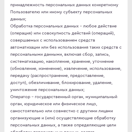
принадлежность персональных данных конкретному
en
omi
Пользователю или иному субъекту персональных
le
 товары
данных;
ock
 дизайнера
Обработка персональных данных – любое действие
(операция) или совокупность действий (операций),
S
овые Телевизоры
совершаемых с использованием средств
Q
сные мониторы
автоматизации или без использования таких средств с
ler Master
версальные мониторы
персональными данными, включая сбор, запись,
air
нка
систематизацию, накопление, хранение, уточнение
(обновление, изменение), извлечение, использование,
L
передачу (распространение, предоставление,
MA
доступ), обезличивание, блокирование, удаление,
MA PRO
уничтожение персональных данных;
Оператор – государственный орган, муниципальный
орган, юридическое или физическое лицо,
abyte
самостоятельно или совместно с другими лицами
NG
организующие и (или) осуществляющие обработку
персональных данных, а также определяющие цели
WEI
обработки персональных данных, состав