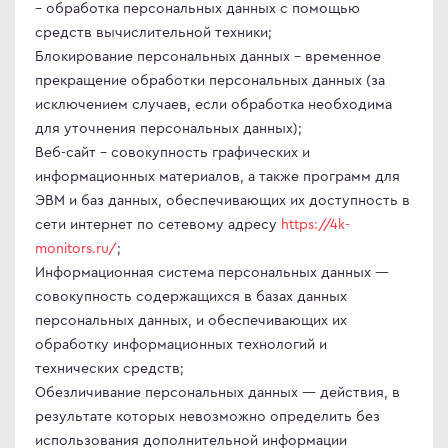
– обработка персональных данных с помощью
иторы OLED
ma
средств вычислительной техники;
овые телевизоры
ovo
Блокирование персональных данных – временное
прекращение обработки персональных данных (за
исключением случаев, если обработка необходима
D
для уточнения персональных данных);
R
C
Веб-сайт – совокупность графических и
C
информационных материалов, а также программ для
ЭВМ и баз данных, обеспечивающих их доступность в
D
ips
сети интернет по сетевому адресу
https://4k-
er
monitors.ru/
;
Гц
sung
Информационная система персональных данных —
Гц
rp
совокупность содержащихся в базах данных
персональных данных, и обеспечивающих их
Гц
y
обработку информационных технологий и
rt телевизоры
технических средств;
YNC
Обезличивание персональных данных — действия, в
r
an Army
результате которых невозможно определить без
использования дополнительной информации
C
wsonic