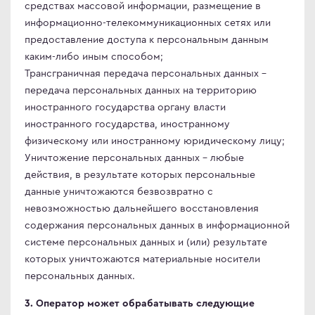
средствах массовой информации, размещение в
omi
информационно-телекоммуникационных сетях или
предоставление доступа к персональным данным
 дизайнера
каким-либо иным способом;
сные мониторы
Трансграничная передача персональных данных –
версальные мониторы
передача персональных данных на территорию
тавка
иностранного государства органу власти
иностранного государства, иностранному
ен и возврат
физическому или иностранному юридическому лицу;
ости
Уничтожение персональных данных – любые
ата частями
действия, в результате которых персональные
 сделать заказ
данные уничтожаются безвозвратно с
невозможностью дальнейшего восстановления
содержания персональных данных в информационной
системе персональных данных и (или) результате
которых уничтожаются материальные носители
персональных данных.
3. Оператор может обрабатывать следующие