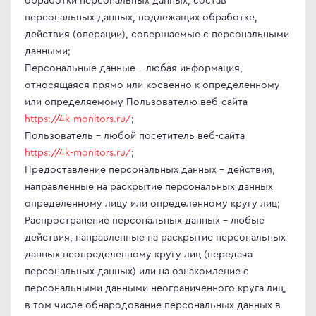
персональных данных, подлежащих обработке,
ma
действия (операции), совершаемые с персональными
ovo
данными;
Персональные данные – любая информация,
относящаяся прямо или косвенно к определенному
или определяемому Пользователю веб-сайта
C
https://4k-monitors.ru/
;
C
Пользователь – любой посетитель веб-сайта
ips
https://4k-monitors.ru/
;
er
Предоставление персональных данных – действия,
направленные на раскрытие персональных данных
sung
определенному лицу или определенному кругу лиц;
rp
Распространение персональных данных – любые
y
действия, направленные на раскрытие персональных
данных неопределенному кругу лиц (передача
персональных данных) или на ознакомление с
персональными данными неограниченного круга лиц,
an Army
в том числе обнародование персональных данных в
wsonic