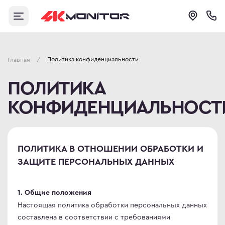
Личный кабинет
Аксессуары
Бренды
ти
иторы 144 Гц
нштейны
истрация
ips
ши
Политика конфиденциальности
/
Главная
становление пароля
овые Ultrawide
виатуры
ПОЛИТИКА
sung
шники и гарнитуры
и для монитора
КОНФИДЕНЦИАЛЬНОСТ
ещение для монитора
abyte
ели для мониторов
евые фильтры
ПОЛИТИКА В ОТНОШЕНИИ ОБРАБОТКИ И
S
тящие средства
ЗАЩИТЕ ПЕРСОНАЛЬНЫХ ДАННЫХ
C
ерительные устройства
овые широкоформатные
рики для мыши
1. Общие положения
r
r
Настоящая политика обработки персональных данных
составлена в соответствии с требованиями
овые изогнутые мониторы
C