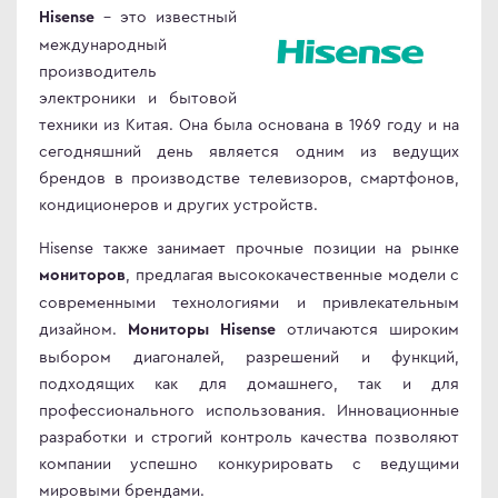
- это известный
Hisense
иторы OLED
ma
международный
овые телевизоры
ovo
производитель
электроники и бытовой
D
техники из Китая. Она была основана в 1969 году и на
сегодняшний день является одним из ведущих
R
C
брендов в производстве телевизоров, смартфонов,
C
кондиционеров и других устройств.
D
ips
Hisense также занимает прочные позиции на рынке
er
, предлагая высококачественные модели с
мониторов
Гц
sung
современными технологиями и привлекательным
Гц
rp
дизайном.
отличаются широким
Мониторы Hisense
выбором диагоналей, разрешений и функций,
Гц
y
подходящих как для домашнего, так и для
rt телевизоры
профессионального использования. Инновационные
YNC
разработки и строгий контроль качества позволяют
r
an Army
компании успешно конкурировать с ведущими
мировыми брендами.
C
wsonic