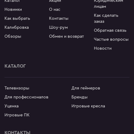
Каталог
Акции
Юридическим
лицам
omi
Новинки
О нас
Как сделать
 дизайнера
Как выбрать
Контакты
заказ
сные мониторы
Калибровка
Шоу-рум
Обратная связь
версальные мониторы
Обзоры
Обмен и возврат
Частые вопросы
тавка
Новости
ен и возврат
ости
КАТАЛОГ
ата частями
 сделать заказ
Телевизоры
Для геймеров
Для профессионалов
Бренды
Уценка
Игровые кресла
Игровые ПК
КОНТАКТЫ