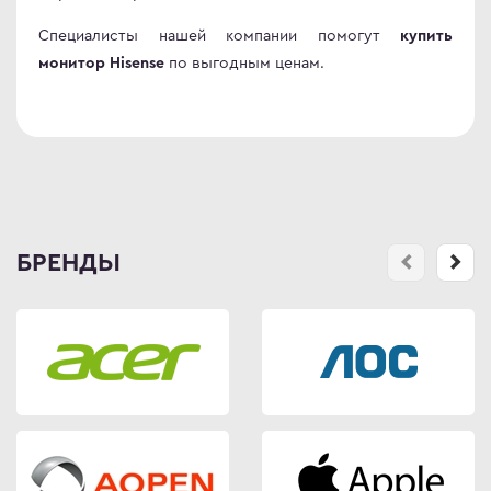
en
omi
Специалисты нашей компании помогут
купить
le
 товары
по выгодным ценам.
монитор Hisense
ock
 дизайнера
S
овые Телевизоры
Q
сные мониторы
ler Master
версальные мониторы
air
нка
L
БРЕНДЫ
MA
MA PRO
abyte
NG
WEI