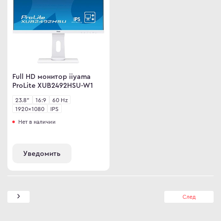
Full HD монитор iiyama
ProLite XUB2492HSU-W1
23.8"
16:9
60 Hz
1920×1080
IPS
Нет в наличии
Уведомить
След