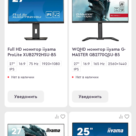
Full HD монитор iiyama
WQHD монитор iiyama G-
ProLite XUB2792HSU-B5
MASTER GB2770QSU-B5
27"
16:9
75 Hz
1920×1080
27"
16:9
165 Hz
2560×1440
IPS
IPS
Нет в наличии
Нет в наличии
Уведомить
Уведомить