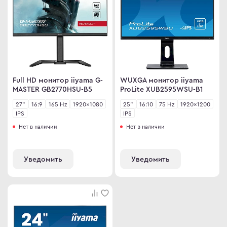
Full HD монитор iiyama G-
WUXGA монитор iiyama
MASTER GB2770HSU-B5
ProLite XUB2595WSU-B1
27"
16:9
165 Hz
1920×1080
25"
16:10
75 Hz
1920×1200
IPS
IPS
Нет в наличии
Нет в наличии
Уведомить
Уведомить