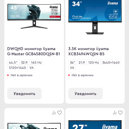
ma
ovo
C
DWQHD монитор Iiyama
3.5K монитор iiyama
C
G-Master GCB4580DQSN-B1
XCB3494WQSN-B5
ips
44.5"
32:9
165 Hz
34"
21:9
120 Hz
3440×1440
er
5120×1440
VA
VA
Нет в наличии
Нет в наличии
sung
rp
Уведомить
Уведомить
y
an Army
wsonic