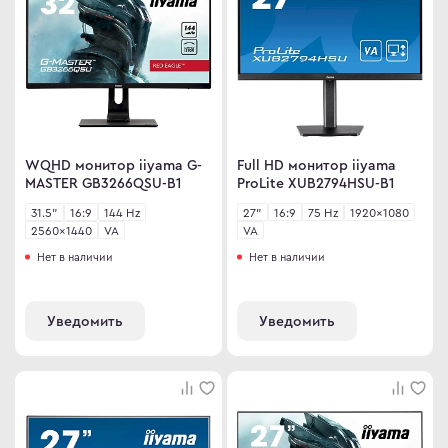
omi
 дизайнера
сные мониторы
версальные мониторы
тавка
WQHD монитор iiyama G-
Full HD монитор iiyama
ен и возврат
MASTER GB3266QSU-B1
ProLite XUB2794HSU-B1
ости
31.5"
16:9
144 Hz
27"
16:9
75 Hz
1920×1080
2560×1440
VA
VA
ата частями
Нет в наличии
Нет в наличии
 сделать заказ
Уведомить
Уведомить