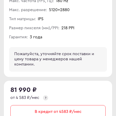
Макс. частота (FPS, Гц):
180 Hz
иторы OLED
ma
Макс. разрешение:
5120×2880
овые телевизоры
ovo
Тип матрицы:
IPS
Размер пикселя (мм)/PPI:
218 PPI
D
Гарантия:
3 года
R
C
C
D
ips
Пожалуйста, уточняйте срок поставки и
цену товара у менеджеров нашей
er
компании.
Гц
sung
Гц
rp
Гц
y
81 990 ₽
rt телевизоры
от 4 583 ₽/мес
?
YNC
r
an Army
В кредит от 4583 ₽/мес
C
wsonic