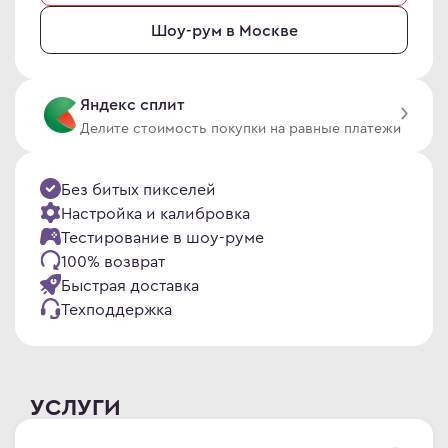
en
omi
Шоу-рум в Москве
le
 товары
ock
 дизайнера
Яндекс сплит
S
овые Телевизоры
Делите стоимость покупки на равные платежи
Q
сные мониторы
ler Master
версальные мониторы
Без битых пикселей
air
нка
Настройка и калибровка
L
Тестирование в шоу-руме
100% возврат
MA
Быстрая доставка
MA PRO
Техподдержка
abyte
NG
УСЛУГИ
WEI