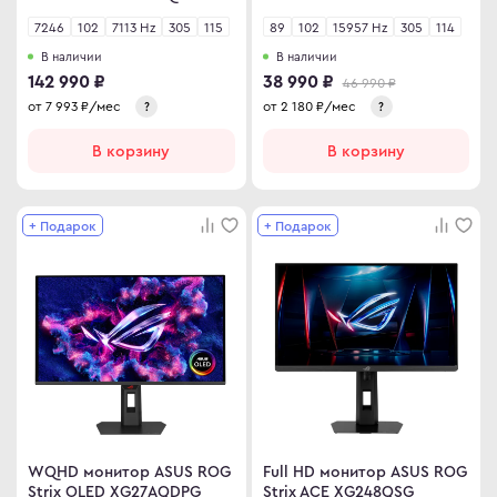
7246
102
7113 Hz
305
115
89
102
15957 Hz
305
114
В наличии
В наличии
142 990 ₽
38 990 ₽
46 990 ₽
от
7 993
₽/мес
от
2 180
₽/мес
?
?
В корзину
В корзину
+ Подарок
+ Подарок
WQHD монитор ASUS ROG
Full HD монитор ASUS ROG
Strix OLED XG27AQDPG
Strix ACE XG248QSG