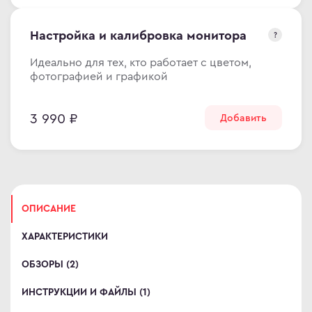
omi
Настройка и калибровка монитора
?
 дизайнера
сные мониторы
Идеально для тех, кто работает с цветом,
фотографией и графикой
версальные мониторы
тавка
3 990 ₽
Добавить
ен и возврат
ости
ата частями
 сделать заказ
ОПИСАНИЕ
ХАРАКТЕРИСТИКИ
ОБЗОРЫ (2)
ИНСТРУКЦИИ И ФАЙЛЫ (1)