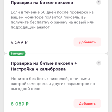
Проверка на битые пиксели
?
ma
Если в течение 30 дней после проверки на
ovo
вашем мониторе появится пиксель, вы
получите бесплатную замену на новый или
подходящий аналог
C
4 599 ₽
Добавить
C
ips
Выгодно
er
Проверка на битые пиксели +
?
sung
Настройка и калибровка
rp
Монитор без битых пикселей, с точными
y
настройками цвета и других параметров по
выгодной цене
8 089 ₽
Добавить
an Army
wsonic