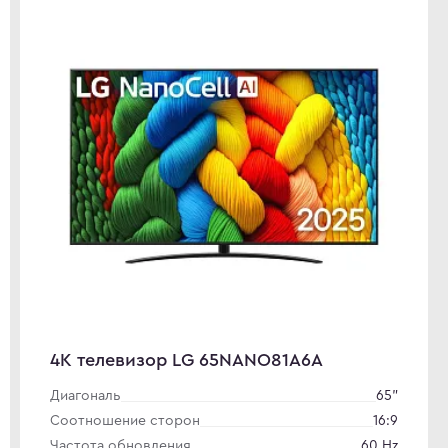
4K телевизор LG 65NANO81A6A
Диагональ
65"
Соотношение сторон
16:9
Частота обновления
60 Hz