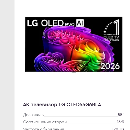
4K телевизор LG OLED55G6RLA
Диагональ
55"
Соотношение сторон
16:9
Частота обновления
120 Hz