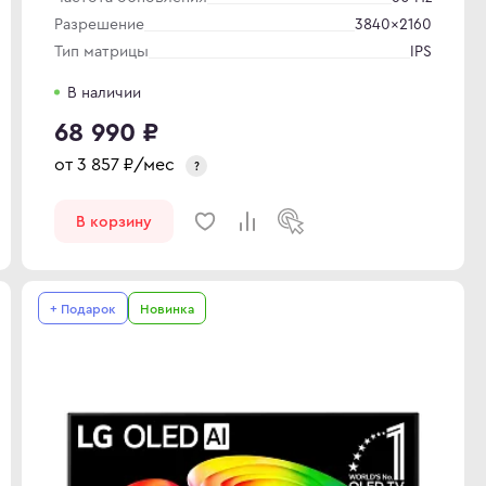
Разрешение
3840×2160
Тип матрицы
IPS
В наличии
68 990 ₽
от
3 857
₽/мес
?
В корзину
+ Подарок
Новинка