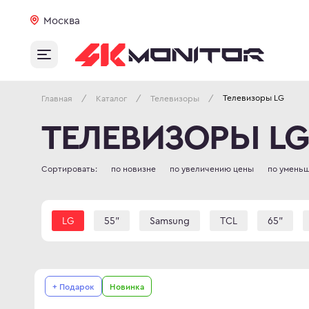
Москва
Телевизоры LG
/
/
/
Главная
Каталог
Телевизоры
ТЕЛЕВИЗОРЫ LG
Сортировать:
по новизне
по увеличению цены
по умень
LG
55"
Samsung
TCL
65"
Игровые телевизоры
OLED
85"
42
G-SYNC
+ Подарок
Новинка