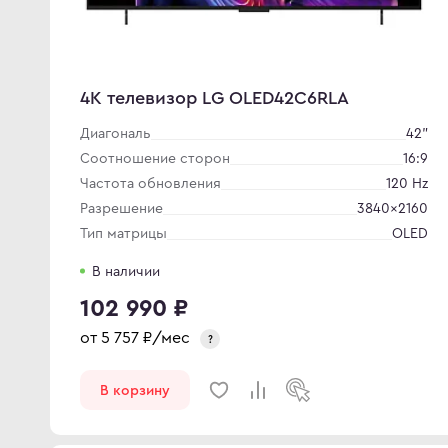
4K телевизор LG OLED42C6RLA
Диагональ
42"
Соотношение сторон
16:9
Частота обновления
120 Hz
Разрешение
3840×2160
Тип матрицы
OLED
В наличии
102 990 ₽
от
5 757
₽/мес
?
В корзину