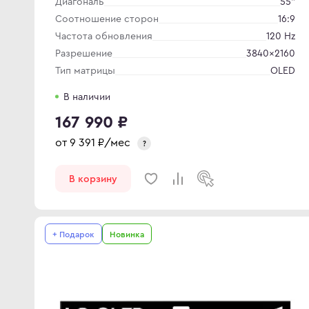
Диагональ
55"
Соотношение сторон
16:9
Частота обновления
120 Hz
Разрешение
3840×2160
Тип матрицы
OLED
В наличии
167 990 ₽
от
9 391
₽/мес
?
В корзину
+ Подарок
Новинка