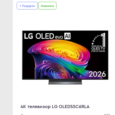
+ Подарок
Новинка
4K телевизор LG OLED55C6RLA