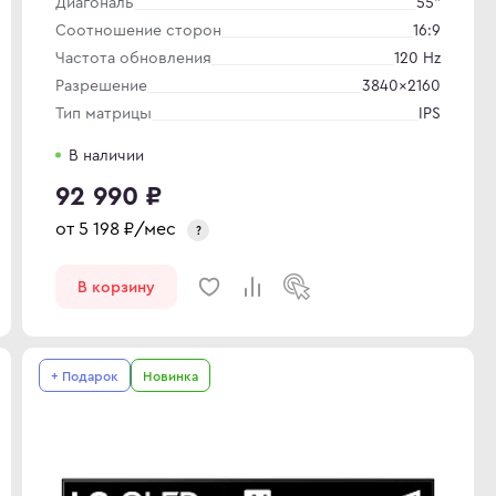
Диагональ
55"
Соотношение сторон
16:9
Частота обновления
120 Hz
Разрешение
3840×2160
Тип матрицы
IPS
В наличии
92 990 ₽
от
5 198
₽/мес
?
В корзину
+ Подарок
Новинка