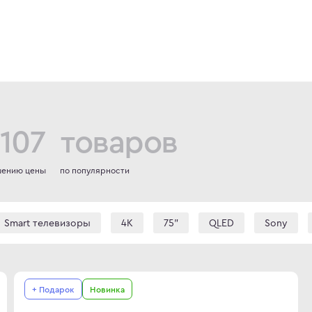
107 товаров
шению цены
по популярности
Smart телевизоры
4К
75"
QLED
Sony
"
120 Гц
HDR
48"
144 Гц
VA
77"
+ Подарок
Новинка