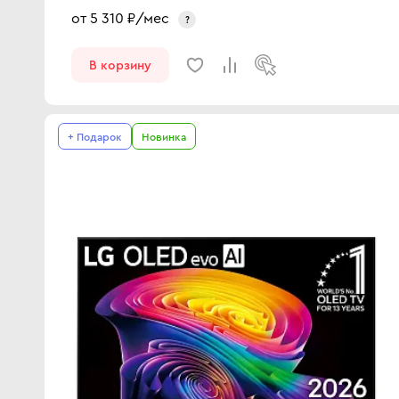
от
5 310
₽/мес
?
В корзину
+ Подарок
Новинка