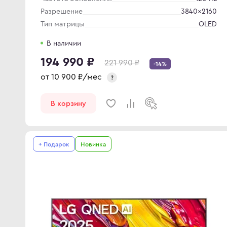
Разрешение
3840×2160
Тип матрицы
OLED
В наличии
194 990 ₽
221 990 ₽
-14%
от
10 900
₽/мес
?
В корзину
+ Подарок
Новинка