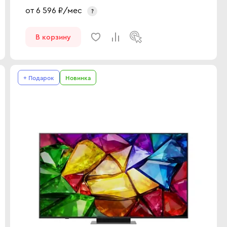
от
6 596
₽/мес
?
В корзину
+ Подарок
Новинка