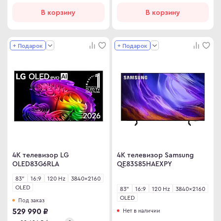
иторы OLED
ma
В корзину
В корзину
овые телевизоры
ovo
+ Подарок
+ Подарок
D
R
C
C
D
ips
er
Гц
sung
Гц
rp
4K телевизор LG
4K телевизор Samsung
Гц
y
OLED83G6RLA
QE83S85HAEXPY
rt телевизоры
83"
16:9
120 Hz
3840×2160
OLED
YNC
83"
16:9
120 Hz
3840×2160
OLED
Под заказ
r
an Army
Нет в наличии
529 990 ₽
C
wsonic