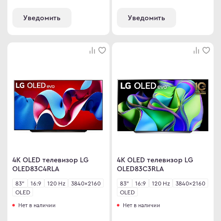
omi
Уведомить
Уведомить
 дизайнера
сные мониторы
версальные мониторы
тавка
ен и возврат
ости
ата частями
 сделать заказ
4K OLED телевизор LG
4K OLED телевизор LG
OLED83C4RLA
OLED83C3RLA
83"
16:9
120 Hz
3840×2160
83"
16:9
120 Hz
3840×2160
OLED
OLED
Нет в наличии
Нет в наличии