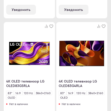
ma
Уведомить
Уведомить
ovo
C
C
ips
er
sung
rp
y
4K OLED телевизор LG
4K OLED телевизор LG
OLED83G5RLA
OLED83G4RLA
83"
16:9
120 Hz
3840×2160
83"
16:9
120 Hz
3840×2160
OLED
OLED
an Army
Нет в наличии
Нет в наличии
wsonic