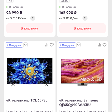
IPS
QLED
В наличии
В наличии
94 990 ₽
162 990 ₽
от
5 310
₽/мес
от
9 111
₽/мес
?
?
В корзину
В корзину
+ Подарок
+ Подарок
4K телевизор TCL 65P8L
4K телевизор Samsung
QE65QN90FAUXRU