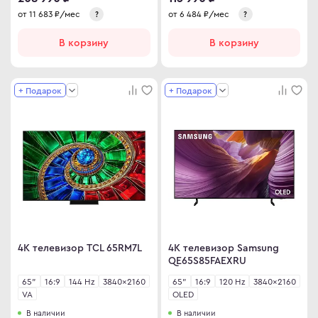
от
11 683
₽/мес
от
6 484
₽/мес
?
?
ma
ovo
В корзину
В корзину
+ Подарок
+ Подарок
C
C
ips
er
sung
rp
y
4K телевизор TCL 65RM7L
4K телевизор Samsung
QE65S85FAEXRU
65"
16:9
144 Hz
3840×2160
65"
16:9
120 Hz
3840×2160
an Army
VA
OLED
В наличии
В наличии
wsonic