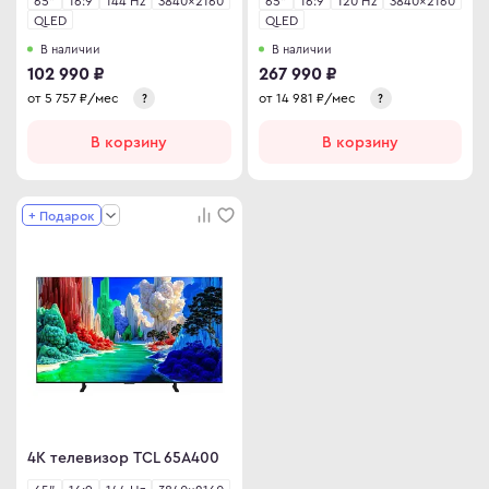
65"
16:9
144 Hz
3840×2160
65"
16:9
120 Hz
3840×2160
QLED
QLED
В наличии
В наличии
102 990 ₽
267 990 ₽
от
5 757
₽/мес
от
14 981
₽/мес
?
?
В корзину
В корзину
+ Подарок
4K телевизор TCL 65A400
65"
16:9
144 Hz
3840×2160