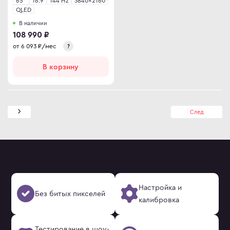
QLED
В наличии
108 990 ₽
от
6 093
₽/мес
?
В корзину
След
Настройка и
Без битых пикселей
калибровка
Тестирование в шоу-