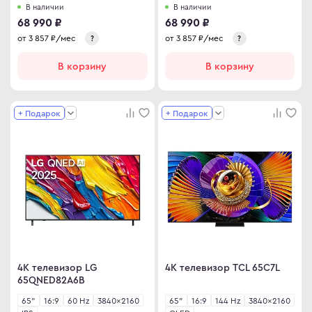
В наличии
В наличии
68 990 ₽
68 990 ₽
от
3 857
₽/мес
от
3 857
₽/мес
?
?
В корзину
В корзину
+ Подарок
+ Подарок
4K телевизор LG
4K телевизор TCL 65C7L
65QNED82A6B
65"
16:9
60 Hz
3840×2160
65"
16:9
144 Hz
3840×2160