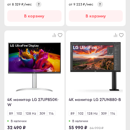
от
8 329
₽/мес
от
9 223
₽/мес
?
?
В корзину
В корзину
4K монитор LG 27UP850K-
4K монитор LG 27UN880-B
W
89
102
128 Hz
309
114
89
102
128 Hz
309
114
В наличии
В наличии
32 490 ₽
55 990 ₽
64 990 ₽