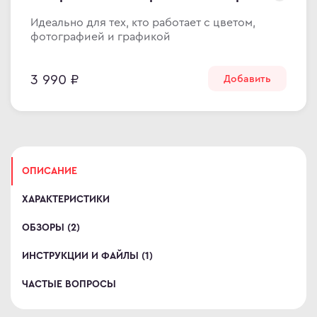
omi
Идеально для тех, кто работает с цветом,
фотографией и графикой
 дизайнера
сные мониторы
3 990 ₽
Добавить
версальные мониторы
тавка
ен и возврат
ости
ата частями
ОПИСАНИЕ
 сделать заказ
ХАРАКТЕРИСТИКИ
ОБЗОРЫ (2)
ИНСТРУКЦИИ И ФАЙЛЫ (1)
ЧАСТЫЕ ВОПРОСЫ