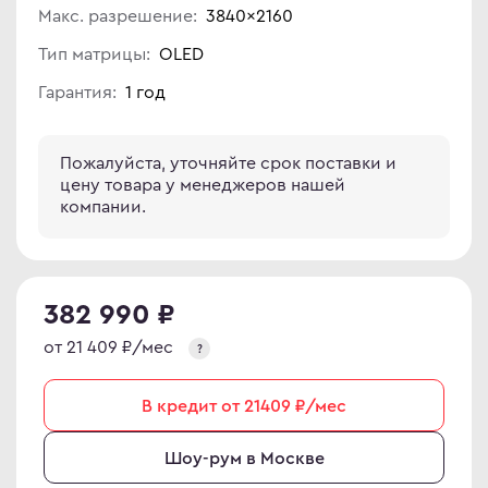
Макс. разрешение:
3840×2160
иторы OLED
ma
Тип матрицы:
OLED
овые телевизоры
ovo
Гарантия:
1 год
D
R
C
Пожалуйста, уточняйте срок поставки и
цену товара у менеджеров нашей
C
компании.
D
ips
er
Гц
sung
382 990 ₽
Гц
rp
от 21 409 ₽/мес
Гц
y
?
rt телевизоры
В кредит от 21409 ₽/мес
YNC
r
an Army
Шоу-рум в Москве
C
wsonic