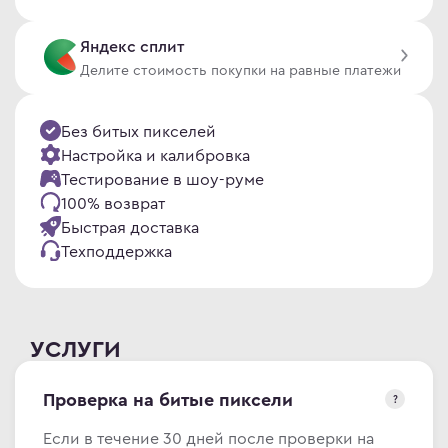
en
omi
Яндекс сплит
le
 товары
Делите стоимость покупки на равные платежи
ock
 дизайнера
S
овые Телевизоры
Без битых пикселей
Q
сные мониторы
Настройка и калибровка
ler Master
версальные мониторы
Тестирование в шоу-руме
100% возврат
air
нка
Быстрая доставка
L
Техподдержка
MA
MA PRO
УСЛУГИ
abyte
NG
Проверка на битые пиксели
?
Если в течение 30 дней после проверки на
WEI