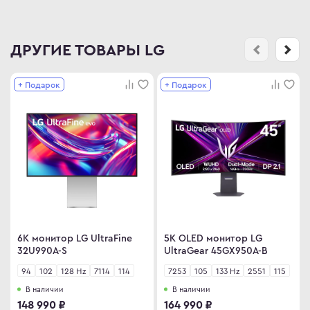
ДРУГИЕ ТОВАРЫ LG
+ Подарок
+ Подарок
6K монитор LG UltraFine
5K OLED монитор LG
32U990A-S
UltraGear 45GX950A-B
94
102
128 Hz
7114
114
7253
105
133 Hz
2551
115
В наличии
В наличии
148 990 ₽
164 990 ₽