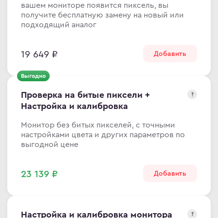
вашем мониторе появится пиксель, вы
ma
получите бесплатную замену на новый или
подходящий аналог
ovo
19 649 ₽
Добавить
C
Выгодно
C
Проверка на битые пиксели +
?
ips
Настройка и калибровка
er
Монитор без битых пикселей, с точными
sung
настройками цвета и других параметров по
выгодной цене
rp
y
23 139 ₽
Добавить
an Army
Настройка и калибровка монитора
?
wsonic