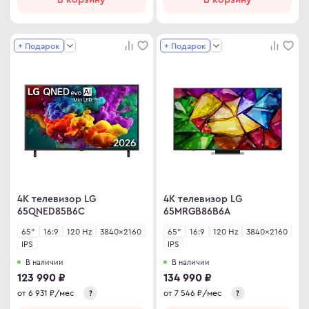
ma
ovo
+ Подарок
+ Подарок
C
C
ips
er
sung
4K телевизор LG
4K телевизор LG
rp
65QNED85B6C
65MRGB86B6A
y
65"
16:9
120 Hz
3840×2160
65"
16:9
120 Hz
3840×2160
IPS
IPS
В наличии
В наличии
123 990 ₽
134 990 ₽
an Army
от
6 931
₽/мес
от
7 546
₽/мес
?
?
wsonic