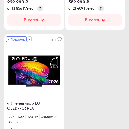
229 990 ₽
382 990 ₽
от
12 856
₽/мес
от
21 409
₽/мес
?
?
В корзину
В корзину
+ Подарок
4K телевизор LG
OLED77C6RLA
77"
16:9
120 Hz
3840×2160
OLED