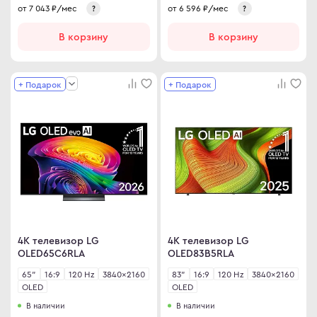
от
7 043
₽/мес
от
6 596
₽/мес
?
?
В корзину
В корзину
+ Подарок
+ Подарок
4K телевизор LG
4K телевизор LG
OLED65C6RLA
OLED83B5RLA
65"
16:9
120 Hz
3840×2160
83"
16:9
120 Hz
3840×2160
OLED
OLED
В наличии
В наличии