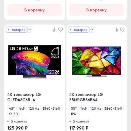
В корзину
В корзину
+ Подарок
+ Подарок
4K телевизор LG
4K телевизор LG
OLED48C6RLA
55MRGB86B6A
48"
16:9
120 Hz
3840×2160
55"
16:9
120 Hz
3840×2160
OLED
IPS
В наличии
В наличии
125 990 ₽
117 990 ₽