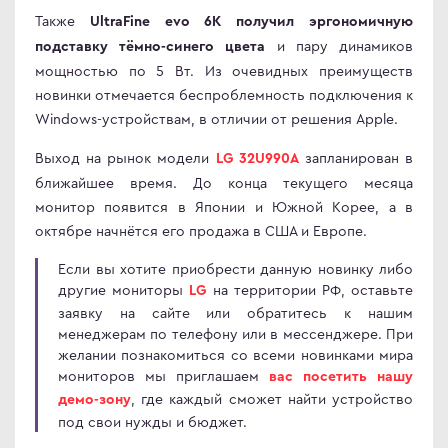
Также
UltraFine evo 6K получил эргономичную
omi
и пару динамиков
подставку тёмно-синего цвета
 дизайнера
мощностью по 5 Вт. Из очевидных преимуществ
сные мониторы
новинки отмечается беспроблемность подключения к
версальные мониторы
Windows-устройствам, в отличии от решения Apple.
тавка
Выход на рынок модели
запланирован в
LG 32U990A
ен и возврат
ближайшее время. До конца текущего месяца
ости
монитор появится в Японии и Южной Корее, а в
октябре начнётся его продажа в США и Европе.
ата частями
 сделать заказ
Если вы хотите приобрести данную новинку либо
другие мониторы
на территории РФ, оставьте
LG
заявку на сайте или обратитесь к нашим
менеджерам по телефону или в мессенджере. При
желании познакомиться со всеми новинками мира
мониторов мы приглашаем
вас посетить нашу
, где каждый сможет найти устройство
демо-зону
под свои нужды и бюджет.