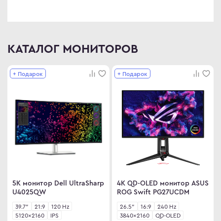
КАТАЛОГ МОНИТОРОВ
+ Подарок
+ Подарок
5K монитор Dell UltraSharp
4K QD-OLED монитор ASUS
U4025QW
ROG Swift PG27UCDM
39.7"
21:9
120 Hz
26.5"
16:9
240 Hz
5120×2160
IPS
3840×2160
QD-OLED