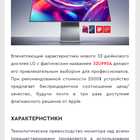
иторы OLED
ma
овые телевизоры
ovo
D
R
C
C
Впечатляющие характеристики нового 32-дюймового
D
ips
дисплея LG с фактическим названием
делают
32U990A
его привлекательным выбором для профессионалов.
er
При рекомендованной стоимости 2000$ устройство
Гц
sung
предлагает беспрецедентное соотношение цена/
Гц
rp
качество, будучи почти в три раза доступнее
Гц
y
флагманского решения от Apple.
rt телевизоры
ХАРАКТЕРИСТИКИ
YNC
r
an Army
Технологическое превосходство монитора над всеми
C
wsonic
предшественниками проявляется в использовании