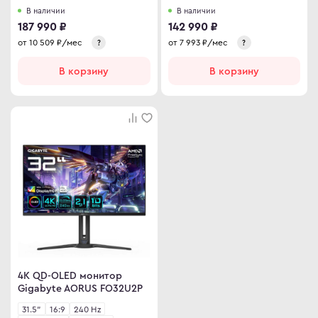
В наличии
В наличии
187 990 ₽
142 990 ₽
от
10 509
₽/мес
от
7 993
₽/мес
?
?
В корзину
В корзину
4K QD-OLED монитор
Gigabyte AORUS FO32U2P
31.5"
16:9
240 Hz