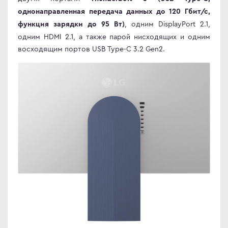
однонаправленная передача данных до 120 Гбит/с,
ma
, одним DisplayPort 2.1,
функция зарядки до 95 Вт)
ovo
одним HDMI 2.1, а также парой нисходящих и одним
восходящим портов USB Type-C 3.2 Gen2.
C
C
ips
er
sung
rp
y
an Army
wsonic