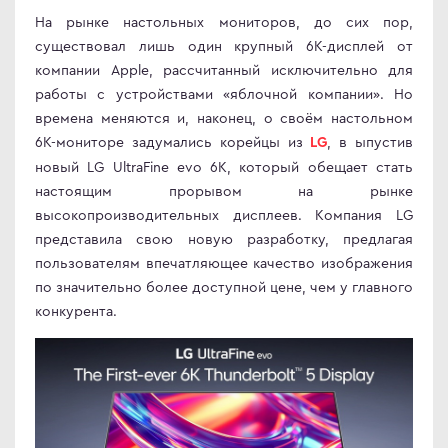
иторы с NVIDIA G-SYNC
en
На рынке настольных мониторов, до сих пор,
существовал лишь один крупный 6К-дисплей от
лик 3 - 8 мс
le
компании Apple, рассчитанный исключительно для
+ 1ms
ock
работы с устройствами «яблочной компании». Но
лик меньше 3 мс
S
времена меняются и, наконец, о своём настольном
лик меньше 2 мс
Q
6К-мониторе задумались корейцы из
, в ыпустив
LG
новый LG UltraFine evo 6K, который обещает стать
QD-OLED
ler Master
настоящим прорывом на рынке
овые OLED-мониторы
air
высокопроизводительных дисплеев. Компания LG
иторы Type-C
L
представила свою новую разработку, предлагая
иторы 360 Гц
MA
пользователям впечатляющее качество изображения
по значительно более доступной цене, чем у главного
иторы 240 Гц
MA PRO
конкурента.
фессиональные портативные
иторы Type-C
abyte
LED
NG
иторы Apple
ьшие мониторы
WEI