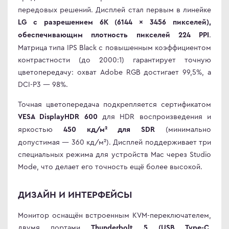
передовых решений. Дисплей стал первым в линейке
en
omi
LG с разрешением 6K (6144 × 3456 пикселей),
le
 товары
.
обеспечивающим плотность пикселей 224 PPI
ock
 дизайнера
Матрица типа IPS Black с повышенным коэффициентом
S
овые Телевизоры
контрастности (до 2000:1) гарантирует точную
цветопередачу: охват Adobe RGB достигает 99,5%, а
Q
сные мониторы
DCI-P3 — 98%.
ler Master
версальные мониторы
air
нка
Точная цветопередача подкрепляется сертификатом
для HDR воспроизведения и
VESA DisplayHDR 600
L
яркостью
(минимально
450 кд/м² для SDR
MA
допустимая — 360 кд/м²). Дисплей поддерживает три
MA PRO
специальных режима для устройств Mac через Studio
Mode, что делает его точность ещё более высокой.
abyte
ДИЗАЙН И ИНТЕРФЕЙСЫ
NG
Монитор оснащён встроенным KVM-переключателем,
WEI
двумя портами
Thunderbolt 5 (USB Type-C,