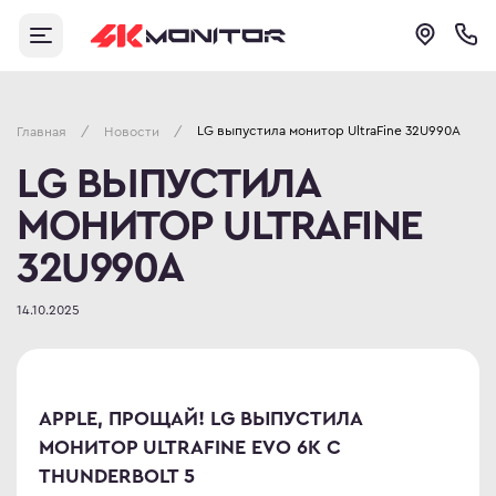
Личный кабинет
Аксессуары
Бренды
ти
иторы 144 Гц
нштейны
истрация
ips
ши
LG выпустила монитор UltraFine 32U990A
/
/
Главная
Новости
становление пароля
овые Ultrawide
виатуры
LG ВЫПУСТИЛА
sung
шники и гарнитуры
МОНИТОР ULTRAFINE
и для монитора
ещение для монитора
32U990A
abyte
ели для мониторов
14.10.2025
евые фильтры
S
тящие средства
C
ерительные устройства
овые широкоформатные
рики для мыши
APPLE, ПРОЩАЙ! LG ВЫПУСТИЛА
МОНИТОР ULTRAFINE EVO 6K С
r
r
THUNDERBOLT 5
овые изогнутые мониторы
C