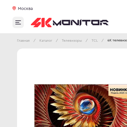
Москва
4K телевиз
/
/
/
/
Главная
Каталог
Телевизоры
TCL