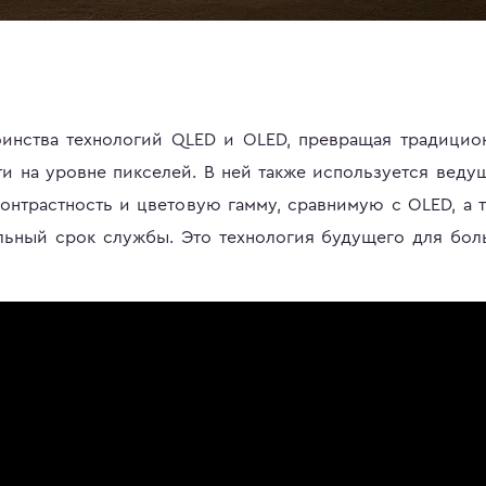
тоинства технологий QLED и OLED, превращая традици
ти на уровне пикселей. В ней также используется веду
онтрастность и цветовую гамму, сравнимую с OLED, а 
льный срок службы. Это технология будущего для бо