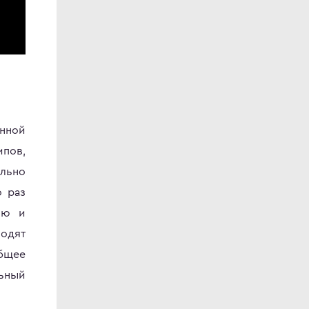
нной
ипов,
ально
о раз
ью и
водят
бщее
льный