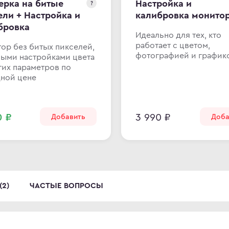
ерка на битые
Настройка и
?
ели + Настройка и
калибровка монито
бровка
Идеально для тех, кто
работает с цветом,
ор без битых пикселей,
фотографией и график
ными настройками цвета
гих параметров по
ной цене
0 ₽
3 990 ₽
Добавить
Доба
(2)
ЧАСТЫЕ ВОПРОСЫ