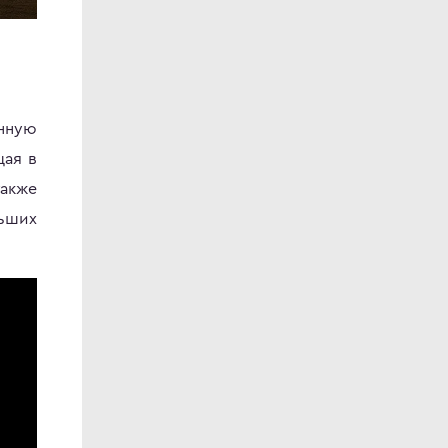
онную
щая в
также
льших