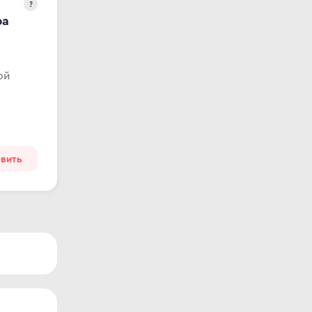
?
ра
ой
вить