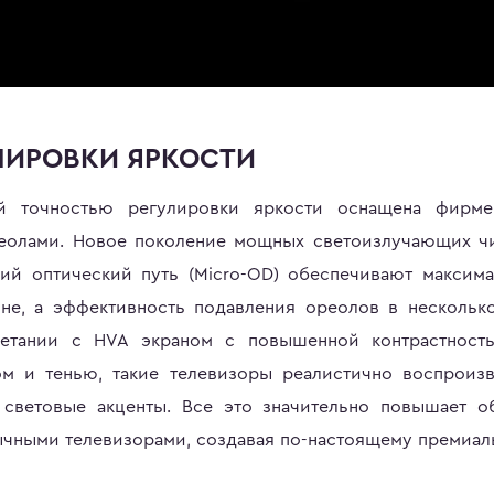
ЛИРОВКИ ЯРКОСТИ
й точностью регулировки яркости оснащена фирме
реолами. Новое поколение мощных светоизлучающих ч
й оптический путь (Micro-OD) обеспечивают максим
не, а эффективность подавления ореолов в нескольк
четании с HVA экраном с повышенной контрастност
м и тенью, такие телевизоры реалистично воспроиз
 световые акценты. Все это значительно повышает о
ычными телевизорами, создавая по-настоящему премиа