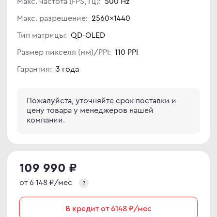
Макс. частота (FPS, Гц):
500 Hz
иторы OLED
ma
Макс. разрешение:
2560×1440
овые телевизоры
ovo
Тип матрицы:
QD-OLED
Размер пикселя (мм)/PPI:
110 PPI
D
Гарантия:
3 года
R
C
C
D
ips
Пожалуйста, уточняйте срок поставки и
цену товара у менеджеров нашей
er
компании.
Гц
sung
Гц
rp
Гц
y
109 990 ₽
rt телевизоры
от 6 148 ₽/мес
?
YNC
r
an Army
В кредит от 6148 ₽/мес
C
wsonic