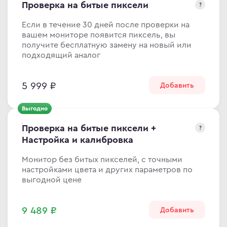
Проверка на битые пиксели
?
ma
Если в течение 30 дней после проверки на
ovo
вашем мониторе появится пиксель, вы
получите бесплатную замену на новый или
подходящий аналог
C
5 999 ₽
Добавить
C
ips
Выгодно
er
Проверка на битые пиксели +
?
sung
Настройка и калибровка
rp
Монитор без битых пикселей, с точными
y
настройками цвета и других параметров по
выгодной цене
9 489 ₽
Добавить
an Army
wsonic