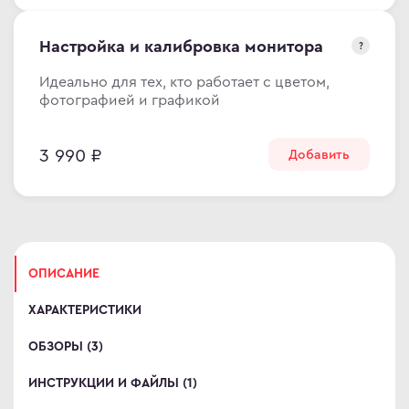
omi
Настройка и калибровка монитора
?
 дизайнера
сные мониторы
Идеально для тех, кто работает с цветом,
фотографией и графикой
версальные мониторы
тавка
3 990 ₽
Добавить
ен и возврат
ости
ата частями
 сделать заказ
ОПИСАНИЕ
ХАРАКТЕРИСТИКИ
ОБЗОРЫ (3)
ИНСТРУКЦИИ И ФАЙЛЫ (1)