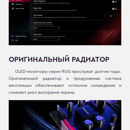
ОРИГИНАЛЬНЫЙ РАДИАТОР
OLED-мониторы серии ROG прослужат долгие годы.
Оригинальный радиатор и продуманная система
вентиляции обеспечивают отличное охлаждение и
снижают риск выгорания экрана.