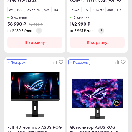
Strix XG27ACMS
Swift OLED PG27AQWP-W
89
102
15957 Hz
305
114
7246
102
7113 Hz
305
115
В наличии
В наличии
38 990 ₽
142 990 ₽
46 990 ₽
от
2 180
₽/мес
от
7 993
₽/мес
?
?
В корзину
В корзину
+ Подарок
+ Подарок
Full HD монитор ASUS ROG
4K монитор ASUS ROG