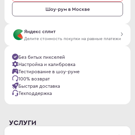
en
omi
Шоу-рум в Москве
le
 товары
ock
 дизайнера
Яндекс сплит
S
овые Телевизоры
Делите стоимость покупки на равные платежи
Q
сные мониторы
ler Master
версальные мониторы
Без битых пикселей
air
нка
Настройка и калибровка
L
Тестирование в шоу-руме
100% возврат
MA
Быстрая доставка
MA PRO
Техподдержка
abyte
NG
УСЛУГИ
WEI