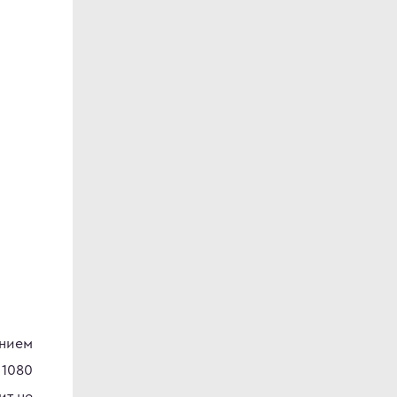
ением
 1080
ит не