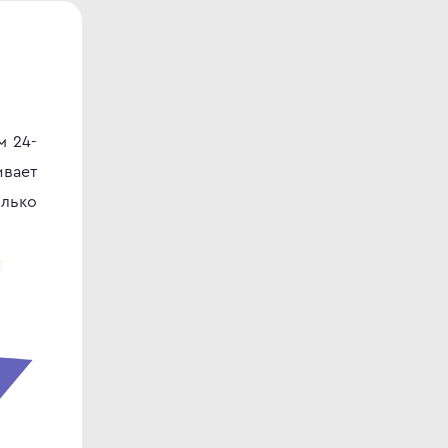
м 24-
ивает
лько