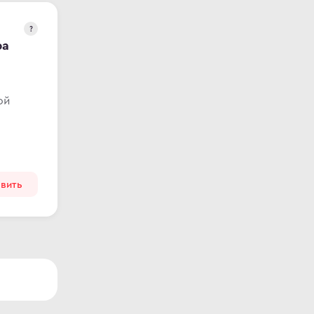
?
ра
ой
вить