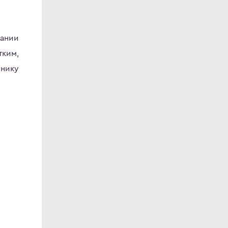
ании
тким,
внику